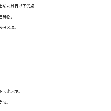
土砌块具有以下优点：
建筑物。
气候区域。
。
不污染环境。
度快。