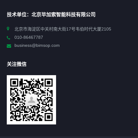
首页
技术单位：北京毕加索智能科技有限公司
申报指南
北京市海淀区中关村南大街17号韦伯时代大厦2105
010-86467787
政策法规
business@bimsop.com
通知公告
关注微信
标准规范
新闻资讯
工作动态
会议活动