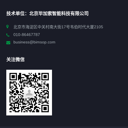
首页
技术单位：北京毕加索智能科技有限公司
申报指南
北京市海淀区中关村南大街17号韦伯时代大厦2105
010-86467787
政策法规
business@bimsop.com
通知公告
关注微信
标准规范
新闻资讯
工作动态
会议活动