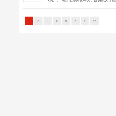
（局）： 为贯彻落实党中央、国务院关于碳
1
2
3
4
5
6
>
>>