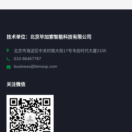
快捷导航
NAV
首页
技术单位：北京毕加索智能科技有限公司
申报指南
北京市海淀区中关村南大街17号韦伯时代大厦2105
010-86467787
政策法规
business@bimsop.com
通知公告
关注微信
标准规范
新闻资讯
工作动态