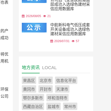
面也表
层成功入选绿色建材采
信应用数据库
2026/08/05
21
中航新科电气低压成套
开关设备成功入选绿色
业的产
建材采信应用数据库
够成功
2026/07/31
57
中将优
应用机
地方资讯
LOCAL
荣昌区
北京市
信息化平台
黄冈市
开封市
天津市
、环保
，公司
鄂尔多斯市
呼和浩特市
西藏自治区
盐城市
常州市