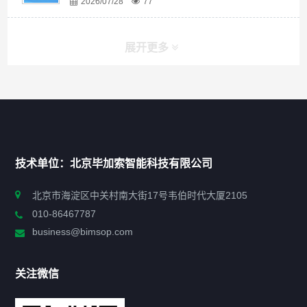
2026/07/28
77
展开更多
快捷导航
NAV
首页
技术单位：北京毕加索智能科技有限公司
申报指南
北京市海淀区中关村南大街17号韦伯时代大厦2105
010-86467787
政策法规
business@bimsop.com
通知公告
关注微信
标准规范