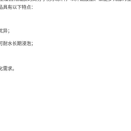
品具有以下特点：
优异；
可耐水长期浸泡；
化需求。