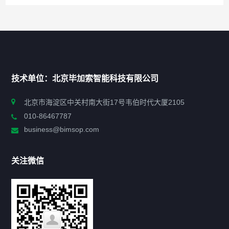
快捷导航
NAV
首页
技术单位：北京毕加索智能科技有限公司
申报指南
北京市海淀区中关村南大街17号韦伯时代大厦2105
010-86467787
政策法规
business@bimsop.com
通知公告
关注微信
标准规范
新闻资讯
工作动态