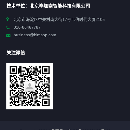
技术单位：北京毕加索智能科技有限公司
申报指南
北京市海淀区中关村南大街17号韦伯时代大厦2105
010-86467787
政策法规
business@bimsop.com
通知公告
关注微信
标准规范
新闻资讯
工作动态
会议活动