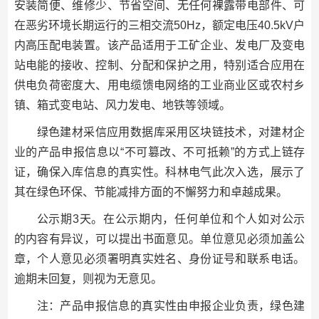
安装简便、维修少、节省空间、无任何裸露带电部件、可
在恶劣环境长期运行的三相交流50Hz，额定电压40.5kV户
内高压配电装置。该产品适用于工矿企业、发电厂及变电
站电能的接收、控制、分配和保护之用，特别适合应用在
供电负荷密度大、用电缆馈电网络的工业商业区或农村乡
镇、箱式变电站、风力发电、地铁等领域。
绿色建材采信应用数据库采用区块链技术，对建材企
业的产品申报信息以“不可篡改、不可抵赖”的方式上链存
证，确保入库信息的真实性。科林电气此次入选，展示了
其在绿色环保、节能减排方面的不懈努力和卓越成果。
公示期3天。在公示期内，任何单位和个人如对公示
的内容有异议，可以提出书面意见。单位意见必须加盖公
章，个人意见必须署明真实姓名、身份证号和联系电话。
逾期未回复，则视为无意见。
注：产品申报信息的真实性由申报企业负责，绿色建