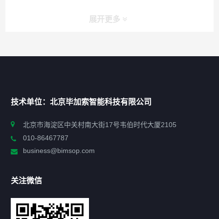
展开更多
快捷导航
NAV
首页
技术单位：北京毕加索智能科技有限公司
申报指南
北京市海淀区中关村南大街17号韦伯时代大厦2105
010-86467787
政策法规
business@bimsop.com
通知公告
关注微信
标准规范
新闻资讯