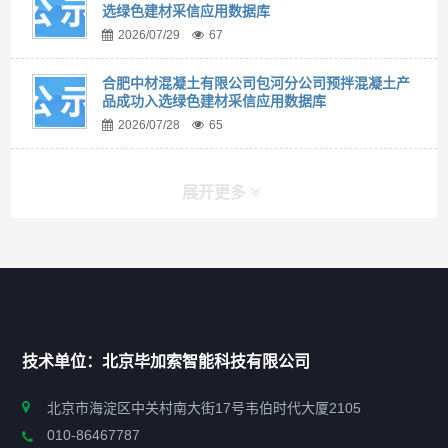
选绿色建材采信应用数据库
2026/07/29
67
合肥中材混凝土有限公司包河分公司预拌混凝土产
品成功入选绿色建材采信应用数据库
2026/07/28
65
展开更多
快捷导航
NAV
首页
技术单位：北京毕加索智能科技有限公司
申报指南
北京市海淀区中关村南大街17号韦伯时代大厦2105
010-86467787
政策法规