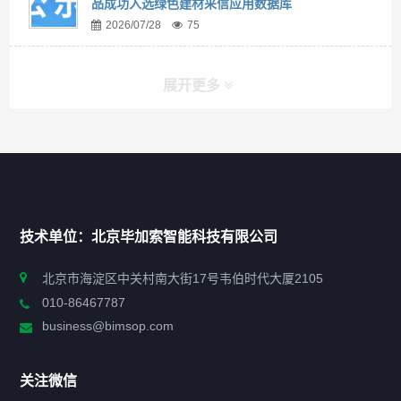
品成功入选绿色建材采信应用数据库
2026/07/28
75
展开更多
快捷导航
NAV
首页
技术单位：北京毕加索智能科技有限公司
申报指南
北京市海淀区中关村南大街17号韦伯时代大厦2105
010-86467787
政策法规
business@bimsop.com
通知公告
关注微信
标准规范