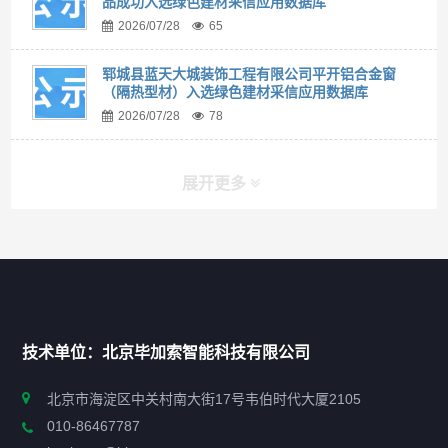
品成功入选绿色建材采信应用数据库
2026/07/28
65
郓城县蓝天大城装饰工程有限公司平开铝合金窗
（隔热型材）入选绿色建材采信应用数据库
2026/07/28
78
展开更多
快捷导航
NAV
首页
技术单位：北京毕加索智能科技有限公司
申报指南
北京市海淀区中关村南大街17号韦伯时代大厦2105
010-86467787
政策法规