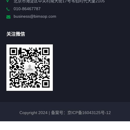
北京市海淀区中关村南大街17号韦伯时代大厦2105
010-86467787
政策法规
business@bimsop.com
通知公告
关注微信
标准规范
新闻资讯
工作动态
会议活动
Copyright 2024 |
备案号：京ICP备16043125号-12
最新政策
TNP