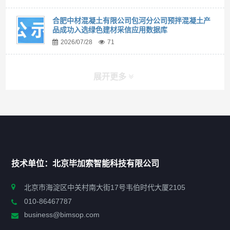
合肥中材混凝土有限公司包河分公司预拌混凝土产
品成功入选绿色建材采信应用数据库
2026/07/28
71
展开更多
快捷导航
NAV
首页
技术单位：北京毕加索智能科技有限公司
申报指南
北京市海淀区中关村南大街17号韦伯时代大厦2105
010-86467787
政策法规
business@bimsop.com
通知公告