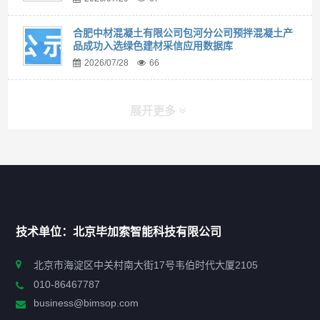
合肥中材混凝土有限公司包河分公司预拌混凝土产
品成功入选绿色建材采信应用数据库
2026/07/28
66
展开更多
快捷导航
NAV
首页
技术单位：北京毕加索智能科技有限公司
申报指南
北京市海淀区中关村南大街17号韦伯时代大厦2105
010-86467787
政策法规
business@bimsop.com