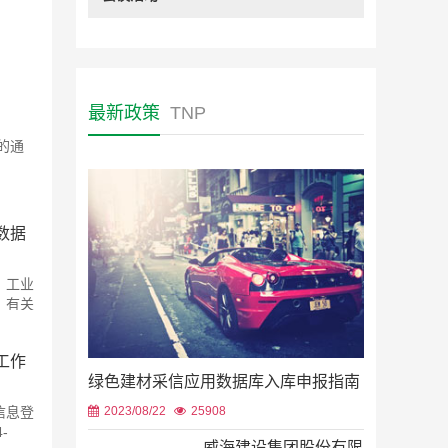
宁夏回族自治区政府采购支持绿色建材促进建筑品质提升
最新政策
TNP
2025/03/25
1566
的通
为深入贯彻党的二十届三中全会 “双碳” 目标，落实财政部《关
知》（财库〔2024〕36 号）要求，2025 年 2 月 25 日，自治区
数据
绿色建材如何推广？请看这地新样板
2025/03/19
1400
、工业
作为全国第二批政府采购支持绿色建材促进建
，有关
筑品质提升政策的试点城市之一，山东烟台在
省内率先启动试点...
工作
7家公司入围！河南省住建厅公布首批
绿色建材采信目录！
绿色建材采信应用数据库入库申报指南
2024/08/21
1193
2023/08/22
25908
信息登
8月20日消息，为加快各建材生产企业积极开
-
展绿色建材认证和申请入库工作，提升市场竞
威海建设集团股份有限