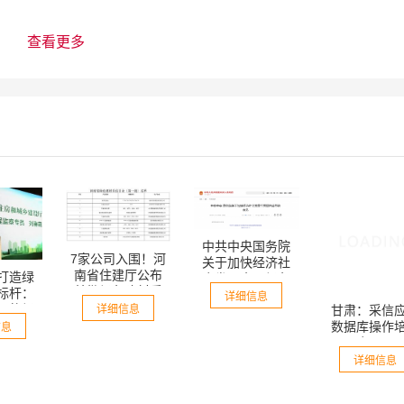
023325 文 号...
查看更多
中共中央国务院
7家公司入围！河
关于加快经济社
甘肃：采信
南省住建厅公布
打造绿
会发展全面绿色
数据库操作
首批绿色建材采
标杆：
转型的意见
详细信息
会召开
信目录！
下的绿
详细信息
详细信息
命与财
信息
轮支持
查看全部