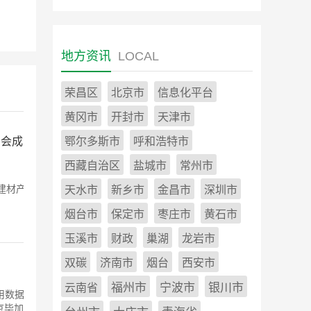
地方资讯
LOCAL
荣昌区
北京市
信息化平台
黄冈市
开封市
天津市
员会成员
鄂尔多斯市
呼和浩特市
西藏自治区
盐城市
常州市
建材产品
天水市
新乡市
金昌市
深圳市
烟台市
保定市
枣庄市
黄石市
玉溪市
财政
巢湖
龙岩市
双碳
济南市
烟台
西安市
应用数据库
福州市
宁波市
银川市
云南省
京毕加索