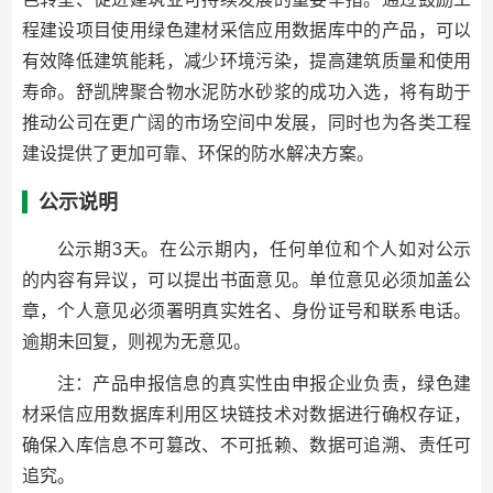
程建设项目使用绿色建材采信应用数据库中的产品，可以
有效降低建筑能耗，减少环境污染，提高建筑质量和使用
寿命。舒凯牌聚合物水泥防水砂浆的成功入选，将有助于
推动公司在更广阔的市场空间中发展，同时也为各类工程
建设提供了更加可靠、环保的防水解决方案。
公示说明
公示期3天。在公示期内，任何单位和个人如对公示
的内容有异议，可以提出书面意见。单位意见必须加盖公
章，个人意见必须署明真实姓名、身份证号和联系电话。
逾期未回复，则视为无意见。
注：产品申报信息的真实性由申报企业负责，绿色建
材采信应用数据库利用区块链技术对数据进行确权存证，
确保入库信息不可篡改、不可抵赖、数据可追溯、责任可
追究。