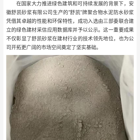
在国家大力推进绿色建筑和可持续发展的背景下，安
徽舒凯砂浆有限公司生产的”舒凯”牌聚合物水泥防水砂浆
凭借其卓越的性能和环保特性，成功入选由三部委联合建
立的绿色建材采信应用数据库并予以公示。这一重要成果
不仅彰显了舒凯砂浆在建材行业的技术领先地位，也为公
司开拓更广阔的市场空间奠定了坚实基础。