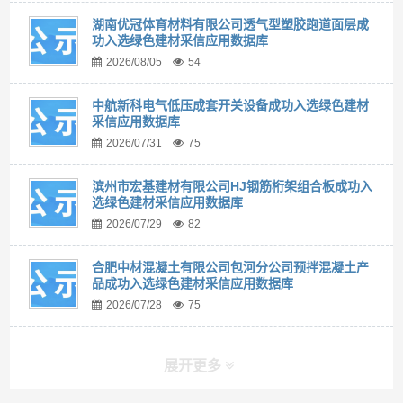
湖南优冠体育材料有限公司透气型塑胶跑道面层成
功入选绿色建材采信应用数据库
2026/08/05
54
中航新科电气低压成套开关设备成功入选绿色建材
采信应用数据库
2026/07/31
75
滨州市宏基建材有限公司HJ钢筋桁架组合板成功入
选绿色建材采信应用数据库
2026/07/29
82
合肥中材混凝土有限公司包河分公司预拌混凝土产
品成功入选绿色建材采信应用数据库
2026/07/28
75
展开更多