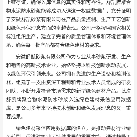
上链存证，确保入库信息的真实性和可靠性。舒凯牌聚合
物水泥防水砂浆能够成功入选这一权威数据库，充分证明
了安徽舒凯砂浆有限公司在产品质量控制、生产工艺创新
和绿色环保理念方面的卓越表现。公司严格按照国家相关
标准组织生产，建立了完善的质量管理体系和环境管理体
系，确保每一批产品都符合绿色建材的要求。
安徽舒凯砂浆有限公司作为专业从事砂浆研发、生产
和销售的高新技术企业，始终坚持以科技创新驱动发展，
以绿色环保引领未来。公司拥有先进的生产设备和检测仪
器，组建了一支由资深工程师和专业技术人员组成的研发
团队，不断开发符合市场需求的新型绿色建材产品。此次
舒凯牌聚合物水泥防水砂浆入选绿色建材采信应用数据
库，是公司多年来坚持技术创新和绿色发展理念的又一重
要成果。
绿色建材采信应用数据库的建立，是推动建材行业绿
色转型、促进建筑业可持续发展的重要举措。通过鼓励工