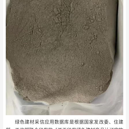
绿色建材采信应用数据库是根据国家发改委、住建