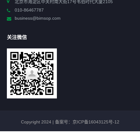
北京市海淀区中关村南大街17号韦伯时代大厦2105
010-86467787
政策法规
business@bimsop.com
通知公告
关注微信
标准规范
新闻资讯
工作动态
会议活动
Copyright 2024 |
备案号：京ICP备16043125号-12
最新政策
TNP