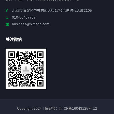
申报指南
北京市海淀区中关村南大街17号韦伯时代大厦2105
010-86467787
政策法规
business@bimsop.com
通知公告
关注微信
标准规范
新闻资讯
工作动态
会议活动
Copyright 2024 |
备案号：京ICP备16043125号-12
最新政策
TNP