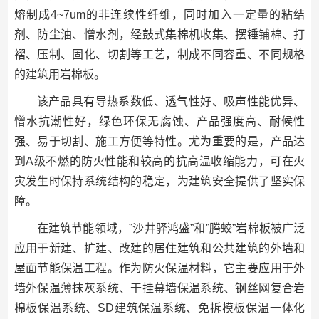
熔制成4~7um的非连续性纤维，同时加入一定量的粘结
剂、防尘油、憎水剂，经鼓式集棉机收集、摆锤铺棉、打
褶、压制、固化、切割等工艺，制成不同容重、不同规格
的建筑用岩棉板。
该产品具有导热系数低、透气性好、吸声性能优异、
憎水抗潮性好，绿色环保无腐蚀、产品强度高、耐候性
强、易于切割、施工方便等特性。尤为重要的是，产品达
到A级不燃的防火性能和较高的抗高温收缩能力，可在火
灾发生时保持系统结构的稳定，为建筑安全提供了坚实保
障。
在建筑节能领域，”沙井驿鸿盛”和”腾蛟”岩棉板被广泛
应用于新建、扩建、改建的居住建筑和公共建筑的外墙和
屋面节能保温工程。作为防火保温材料，它主要应用于外
墙外保温薄抹灰系统、干挂幕墙保温系统、钢丝网复合岩
棉板保温系统、SD建筑保温系统、免拆模板保温一体化