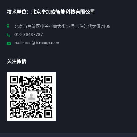
首页
技术单位：北京毕加索智能科技有限公司
申报指南
北京市海淀区中关村南大街17号韦伯时代大厦2105
010-86467787
政策法规
business@bimsop.com
通知公告
关注微信
标准规范
新闻资讯
工作动态
会议活动