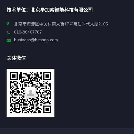
首页
技术单位：北京毕加索智能科技有限公司
申报指南
北京市海淀区中关村南大街17号韦伯时代大厦2105
010-86467787
政策法规
business@bimsop.com
通知公告
关注微信
标准规范
新闻资讯
工作动态
会议活动