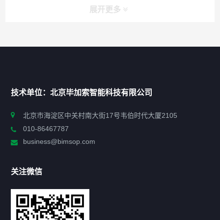
展开更多
快捷导航
NAV
首页
技术单位：北京毕加索智能科技有限公司
申报指南
北京市海淀区中关村南大街17号韦伯时代大厦2105
010-86467787
政策法规
business@bimsop.com
通知公告
关注微信
标准规范
新闻资讯