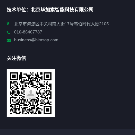
首页
技术单位：北京毕加索智能科技有限公司
申报指南
北京市海淀区中关村南大街17号韦伯时代大厦2105
010-86467787
政策法规
business@bimsop.com
通知公告
关注微信
标准规范
新闻资讯
工作动态
会议活动