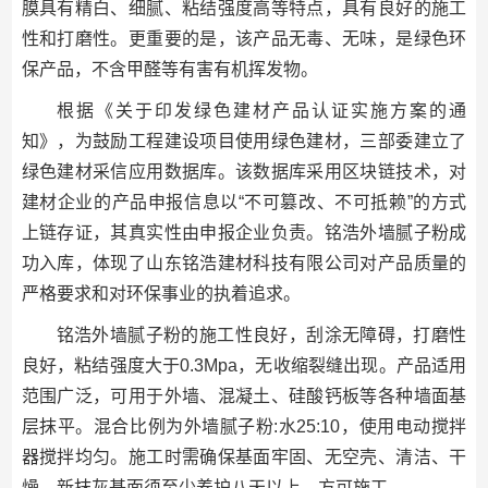
膜具有精白、细腻、粘结强度高等特点，具有良好的施工
性和打磨性。更重要的是，该产品无毒、无味，是绿色环
保产品，不含甲醛等有害有机挥发物。
根据《关于印发绿色建材产品认证实施方案的通
知》，为鼓励工程建设项目使用绿色建材，三部委建立了
绿色建材采信应用数据库。该数据库采用区块链技术，对
建材企业的产品申报信息以“不可篡改、不可抵赖”的方式
上链存证，其真实性由申报企业负责。铭浩外墙腻子粉成
功入库，体现了山东铭浩建材科技有限公司对产品质量的
严格要求和对环保事业的执着追求。
铭浩外墙腻子粉的施工性良好，刮涂无障碍，打磨性
良好，粘结强度大于0.3Mpa，无收缩裂缝出现。产品适用
范围广泛，可用于外墙、混凝土、硅酸钙板等各种墙面基
层抹平。混合比例为外墙腻子粉:水25:10，使用电动搅拌
器搅拌均匀。施工时需确保基面牢固、无空壳、清洁、干
燥，新抹灰基面须至少养护八天以上，方可施工。