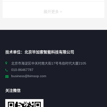
展开更多
快捷导航
NAV
首页
技术单位：北京毕加索智能科技有限公司
申报指南
北京市海淀区中关村南大街17号韦伯时代大厦2105
010-86467787
政策法规
business@bimsop.com
通知公告
关注微信
标准规范