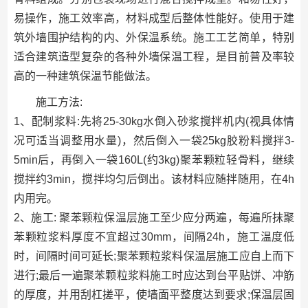
易操作，施工效率高，材料成型后整体性能好。使用于建
筑外墙围护结构的内、外保温系统。施工工艺简单，特别
适合建筑造型复杂的各种外墙保温工程，是目前普及率较
高的一种建筑保温节能做法。
施工方法:
1、配制浆料:先将25-30kg水倒入砂浆搅拌机内(视具体情
况可适当调整用水量)，然后倒入一袋25kg胶粉料搅拌3-
5min后，再倒入一袋160L(约3kg)聚苯颗粒轻骨料，继续
搅拌约3min，搅拌均匀后倒出。该材料应随拌随用，在4h
内用完。
2、施工: 聚苯颗粒保温层施工至少应分两遍，每遍所抹聚
苯颗粒浆料厚度不宜超过30mm，间隔24h，施工温度低
时，间隔时间可延长;聚苯颗粒浆料保温层施工应自上而下
进行;最后一遍聚苯颗粒浆料施工时应达到台平贴饼、冲筋
的厚度，并用刮杠搓平，使墙面平整度达到要求;保温层固