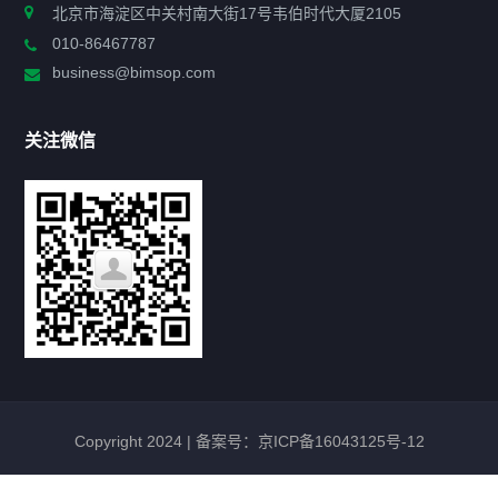
北京市海淀区中关村南大街17号韦伯时代大厦2105
010-86467787
政策法规
business@bimsop.com
通知公告
关注微信
标准规范
新闻资讯
工作动态
会议活动
Copyright 2024 |
备案号：京ICP备16043125号-12
最新政策
TNP