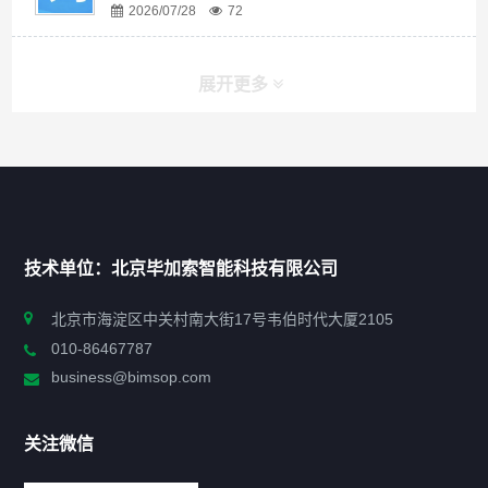
2026/07/28
72
展开更多
快捷导航
NAV
首页
技术单位：北京毕加索智能科技有限公司
申报指南
北京市海淀区中关村南大街17号韦伯时代大厦2105
010-86467787
政策法规
business@bimsop.com
通知公告
关注微信
标准规范