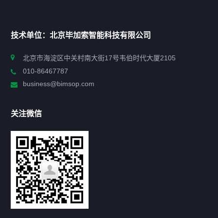
首页
技术单位：北京毕加索智能科技有限公司
申报指南
北京市海淀区中关村南大街17号韦伯时代大厦2105
010-86467787
政策法规
business@bimsop.com
通知公告
关注微信
标准规范
新闻资讯
工作动态
会议活动