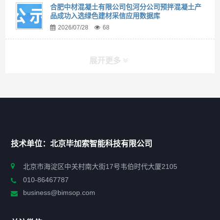
合肥中材混凝土有限公司包河分公司预拌混凝土产
品成功入选绿色建材采信应用数据库
2026/07/28
68
展开更多
快捷导航
NAV
首页
技术单位：北京毕加索智能科技有限公司
申报指南
北京市海淀区中关村南大街17号韦伯时代大厦2105
010-86467787
政策法规
business@bimsop.com
通知公告