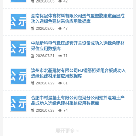
2026/08/05
42
湖南优冠体育材料有限公司透气型塑胶跑道面层成
功入选绿色建材采信应用数据库
2026/08/05
47
中航新科电气低压成套开关设备成功入选绿色建材
采信应用数据库
2026/07/31
71
滨州市宏基建材有限公司HJ钢筋桁架组合板成功入
选绿色建材采信应用数据库
2026/07/29
81
合肥中材混凝土有限公司包河分公司预拌混凝土产
品成功入选绿色建材采信应用数据库
2026/07/28
74
展开更多