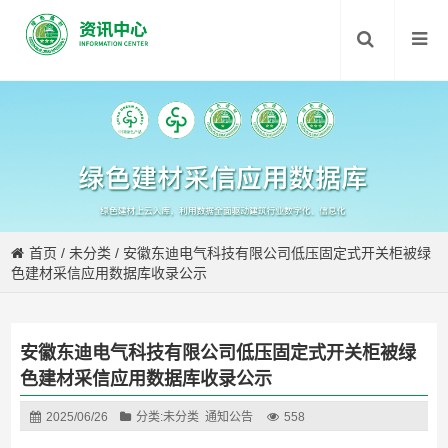
首页
/
未分类
/
安徽东迪电气科技有限公司低压固定式开关柜被绿
色建材采信应用数据库收录公示
安徽东迪电气科技有限公司低压固定式开关柜被绿
色建材采信应用数据库收录公示
2025/06/26
分类:
未分类
通知公告
558