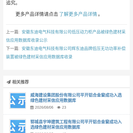
追究。
更多产品详情请点击
了解更多产品详情
。
上一篇:
安徽东迪电气科技有限公司低压动力柜产品被绿色建材采
信应用数据库收录公示
下一篇:
安徽东迪电气科技有限公司辉东迪品牌低压无功功率补偿
装置被绿色建材采信应用数据库收录
相关推荐
威海建设集团股份有限公司平开铝合金窗成功入选
绿色建材采信应用数据库
2026/08/06
23
郓城县宇坤建筑工程有限公司平开铝合金窗成功入
选绿色建材采信应用数据库