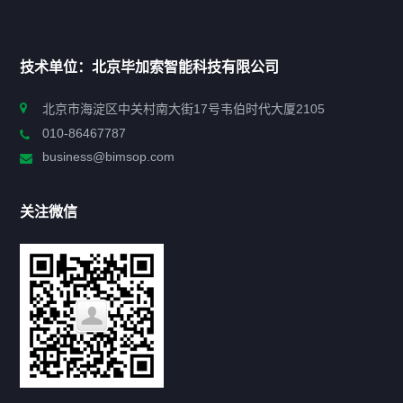
首页
技术单位：北京毕加索智能科技有限公司
申报指南
北京市海淀区中关村南大街17号韦伯时代大厦2105
010-86467787
政策法规
business@bimsop.com
通知公告
关注微信
标准规范
新闻资讯
工作动态
会议活动