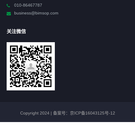
010-86467787
政策法规
business@bimsop.com
通知公告
关注微信
标准规范
新闻资讯
工作动态
会议活动
Copyright 2024 |
备案号：京ICP备16043125号-12
最新政策
TNP