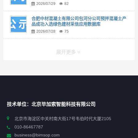
2026/07/29
82
合肥中材混凝土有限公司包河分公司预拌混凝土产
品成功入选绿色建材采信应用数据库
2026/07/28
75
展开更多
快捷导航
NAV
首页
技术单位：北京毕加索智能科技有限公司
申报指南
北京市海淀区中关村南大街17号韦伯时代大厦2105
010-86467787
政策法规
business@bimsop.com