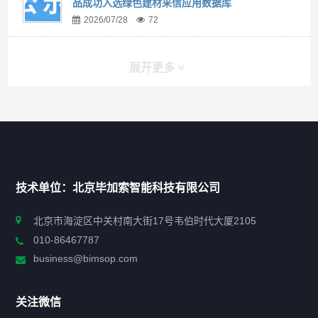
品成功入选绿色建材采信应用数据库
2026/07/28
72
展开更多
快捷导航
NAV
首页
技术单位：北京毕加索智能科技有限公司
申报指南
北京市海淀区中关村南大街17号韦伯时代大厦2105
010-86467787
政策法规
business@bimsop.com
通知公告
关注微信
标准规范