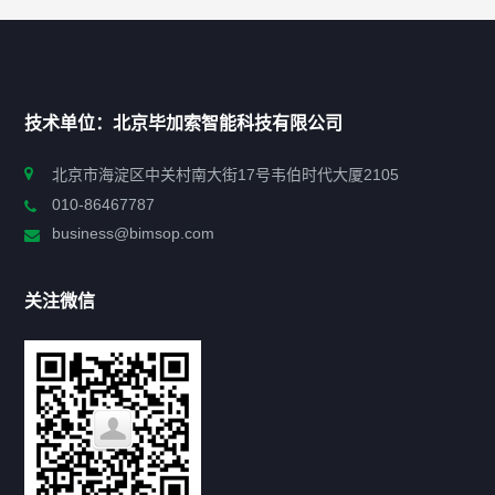
快捷导航
NAV
首页
技术单位：北京毕加索智能科技有限公司
申报指南
北京市海淀区中关村南大街17号韦伯时代大厦2105
010-86467787
政策法规
business@bimsop.com
通知公告
关注微信
标准规范
新闻资讯
工作动态
会议活动