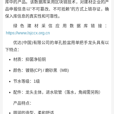
库中的产品。该数据库采用区块链技术，对建材企业的产
品申报信息以“不可篡改、不可抵赖”的方式上链存证，确
保入库信息的真实性和可靠性。
绿色建材采信应用数据库链接：
https://www.lsjccx.org.cn
优达(中国)有限公司的单孔脸盆用单把手龙头具有以
下特点：
材质：抑菌净铅铜
颜色：镀铬(CP) / 磨砂黑（MB)
节水等级：1级
配件：龙头主体，进水软管（落水，角阀需另购）
产品特点：
圆润的造型，柔和舒适