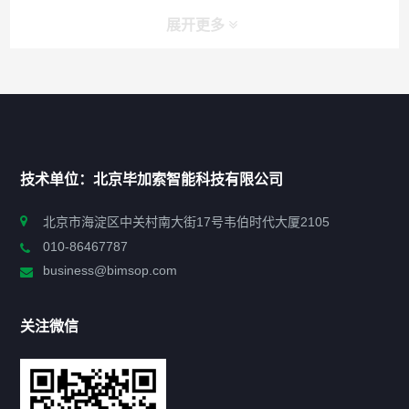
展开更多
快捷导航
NAV
首页
技术单位：北京毕加索智能科技有限公司
申报指南
北京市海淀区中关村南大街17号韦伯时代大厦2105
010-86467787
政策法规
business@bimsop.com
通知公告
关注微信
标准规范
新闻资讯