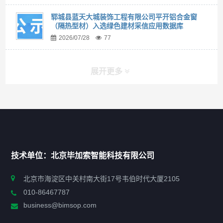
郓城县蓝天大城装饰工程有限公司平开铝合金窗
（隔热型材）入选绿色建材采信应用数据库
2026/07/28
77
展开更多
快捷导航
NAV
首页
技术单位：北京毕加索智能科技有限公司
申报指南
北京市海淀区中关村南大街17号韦伯时代大厦2105
010-86467787
政策法规
business@bimsop.com
通知公告