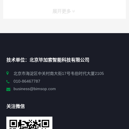
展开更多
快捷导航
NAV
首页
技术单位：北京毕加索智能科技有限公司
申报指南
北京市海淀区中关村南大街17号韦伯时代大厦2105
010-86467787
政策法规
business@bimsop.com
通知公告
关注微信
标准规范
新闻资讯