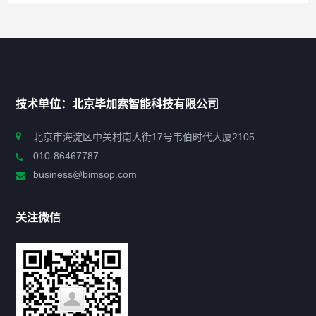
快捷导航
NAV
首页
技术单位：北京毕加索智能科技有限公司
申报指南
北京市海淀区中关村南大街17号韦伯时代大厦2105
010-86467787
政策法规
business@bimsop.com
通知公告
关注微信
标准规范
新闻资讯
工作动态