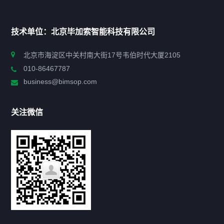
首页
技术单位：北京毕加索智能科技有限公司
申报指南
北京市海淀区中关村南大街17号韦伯时代大厦2105
010-86467787
政策法规
business@bimsop.com
通知公告
关注微信
标准规范
新闻资讯
工作动态
会议活动